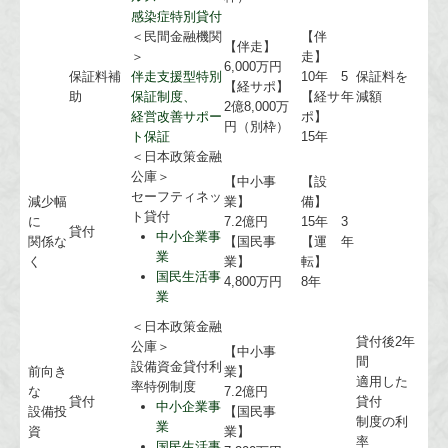
感染症特別貸付
＜民間金融機関
【伴
【伴走】
＞
走】
6,000万円
保証料補
伴走支援型特別
10年
5
保証料を
【経サポ】
助
保証制度、
【経サ
年
減額
2億8,000万
経営改善サポー
ポ】
円（別枠）
ト保証
15年
＜日本政策金融
公庫＞
【中小事
【設
セーフティネッ
減少幅
業】
備】
ト貸付
に
7.2億円
15年
3
貸付
中小企業事
関係な
【国民事
【運
年
業
く
業】
転】
国民生活事
4,800万円
8年
業
＜日本政策金融
貸付後2年
公庫＞
【中小事
間
設備資金貸付利
前向き
業】
適用した
率特例制度
な
7.2億円
貸付
貸付
中小企業事
設備投
【国民事
制度の利
業
資
業】
率
国民生活事