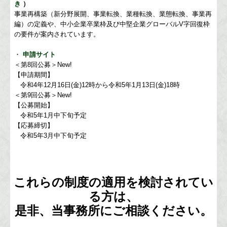
き
）
事業再構築（新分野展開、事業転換、業種転換、業態転換、事業再
編）の定義や、中小企業卒業枠及び中堅企業グローバルV字回復枠
の要件が案内されています。
・
申請サイト
＜第8回公募＞
New!
【申請期間】
令和4年12月16日(金)12時から令和5年1月13日(金)18時
＜第9回公募＞
New!
【公募開始】
令和5年1月中下旬予定
【応募締切】
令和5年3月中下旬予定
これらの制度の適用を検討されてい
る方は、
是非、当事務所にご相談ください。