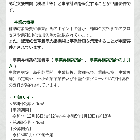
認定支援機関（税理士等）と事業計画を策定することが申請要件で
す。
・
事業の概要
補助対象経費や事業計画のポイントのほか、補助金支払までのプロ
セスや業種別の活用例等が記載されています。
また、認定経営革新等支援機関と事業計画を策定することが申請要
件とされています。
・
事業再構築の定義等（
事業再構築指針
、
事業再構築指針の手引
き
）
事業再構築（新分野展開、事業転換、業種転換、業態転換、事業再
編）の定義や、中小企業卒業枠及び中堅企業グローバルV字回復枠
の要件が案内されています。
・
申請サイト
＜第8回公募＞
New!
【申請期間】
令和4年12月16日(金)12時から令和5年1月13日(金)18時
＜第9回公募＞
New!
【公募開始】
令和5年1月中下旬予定