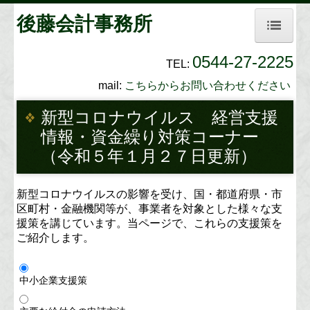
後藤会計事務所
0544-27-2225
TEL:
ホーム
mail:
こちらからお問い合わせください
新着情報
新型コロナウイルス 経営支援
情報・資金繰り対策コーナー
お勧めリンク
（令和５年１月２７日更新）
事務所案内
新型コロナウイルスの影響を受け、国・都道府県・市
社長メニューASP版
区町村・金融機関等が、事業者を対象とした様々な支
援策を講じています。当ページで、これらの支援策を
TKCシステムQ&A
ご紹介します。
経営者お役立ち情報
中小企業支援策
社会福祉法人の皆様へ