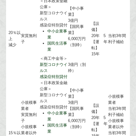
＜日本政策金融
公庫＞
【中小事
新型コロナウイ
業】
ルス
3億円
【設
感染症特別貸付
【国民事
備】
中小企業事
20％以
業】
実質無利
20年
5
当初3年間
業
上
6,000万円
子
【運
年
利子補給
国民生活事
減少
（別枠）
転】
業
15年
＜商工中金等＞
新型コロナウイ
3億円（別
ルス
枠）
感染症特別貸付
＜日本政策金融
公庫＞
【中小事
新型コロナウイ
業】
小規模事
ルス
小規模事
3億円
業者
【設
感染症特別貸付
業者
【国民事
当初3年間
備】
中小企業事
実質無利
業】
利子補給
20年
5
業
子
6,000万円
小規模事
【運
年
国民生活事
小規模事
（別枠）
業者以外
転】
業
15％以
業者以外
当初3年間
15年