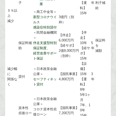
子
【運
年
利子補
業
転】
給
５％以
＜商工中金等＞
15年
上
新型コロナウイ
3億円（別
減少
ルス
枠）
感染症特別貸付
＜民間金融機関
【伴
【伴走】
＞
走】
6,000万円
保証料
保証料補
伴走支援型特別
10年
5
【経サポ】
を
助
保証制度、
【経サ
年
2億8,000万円
減額
経営改善サポー
ポ】
（別枠）
ト保証
15年
【設
減少幅
＜日本政策金融
備】
に
公庫＞
【国民事業】
15年
3
貸付
関係な
セーフティネッ
4,800万円
【運
年
く
ト貸付
転】
8年
5年1ヶ
＜日本政策金融
月
公庫＞
7年、1
資本性
【国民事業】
コロナ資本性劣
0年
劣後ロー
7,200万円
後ローン
15年、