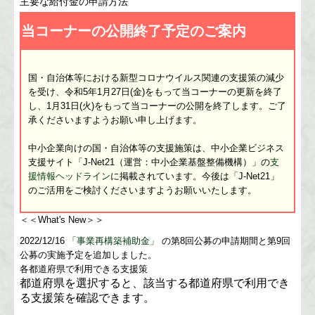
主要な給付金の申請方法
補助金・助成金・融資情報
当コーナーの公開終了予定のご案内
関与先向け融資商品ご紹介
国・自治体等における新型コロナウイルス関連の支援策の減少
お問合せ
を受け、令和5年1月27日(金)をもって当コーナーの更新を終了
し、1月31日(火)をもって当コーナーの公開を終了します。ご了
承くださいますようお願い申し上げます。
中小企業向けの国・自治体等の支援施策は、中小企業ビジネス
支援サイト「J-Net21（運営：中小企業基盤整備機構）」の
支
援情報ヘッドライン
に掲載されています。今後は「J-Net21」
のご活用をご検討くださいますようお願いいたします。
＜＜What's New＞＞
2022/12/16
「事業再構築補助金」
の第8回公募の申請期間と第9回
公募の実施予定を追加しました。
各都道府県で利用できる支援策
都道府県を選択すると、該当する都道府県で利用でき
る支援策を確認できます。