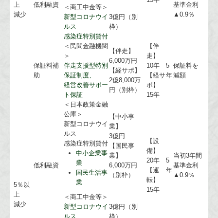
上
低利融資
基準金利
＜商工中金等＞
減少
▲0.9％
新型コロナウイ
3億円（別
ルス
枠）
感染症特別貸付
＜民間金融機関
【伴
【伴走】
＞
走】
6,000万円
保証料補
伴走支援型特別
10年
5
保証料を
【経サポ】
助
保証制度、
【経サ
年
減額
2億8,000万
経営改善サポー
ポ】
円（別枠）
ト保証
15年
＜日本政策金融
公庫＞
【中小事
新型コロナウイ
業】
ルス
3億円
【設
感染症特別貸付
【国民事
備】
中小企業事
業】
当初3年間
20年
5
業
低利融資
6,000万円
基準金利
【運
年
国民生活事
（別枠）
▲0.9％
転】
業
5％以
15年
上
＜商工中金等＞
減少
新型コロナウイ
3億円（別
ルス
枠）