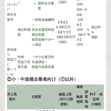
ン
（別枠）
国民生活事
20年
ｽﾀｰﾄｱｯ
業
ﾌﾟ・
(期限一括
再生支
償還)
援等
＜民間金融機関
【伴
【伴走】
＞
走】
6,000万円
保証料
保証料補
伴走支援型特別
10年
5
【経サポ】
を
助
保証制度、
【経サ
年
2億8,000万円
減額
経営改善サポー
ポ】
（別枠）
ト保証
15年
資金繰
り
特例
＜中小企業活性
収益力
収益力改
化協議会＞
に
善支援
収益力改善支援
困って
いる
②小・中規模企業者向け（①以外）
概要
据
売上高
融資上限
利子・保
支援策
融資
置
要件
（利下げ限
証料
期間
期
度額）
の補助
間