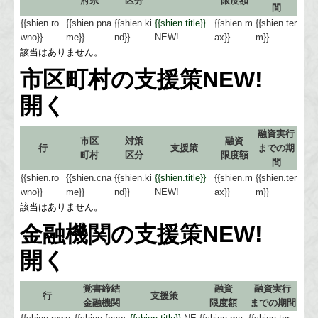
府県
区分
限度額
間
{{shien.ro
{{shien.pna
{{shien.ki
{{shien.title}}
{{shien.m
{{shien.ter
wno}}
me}}
nd}}
NEW!
ax}}
m}}
該当はありません。
市区町村の支援策
NEW!
開く
融資実行
市区
対策
融資
行
支援策
までの期
町村
区分
限度額
間
{{shien.ro
{{shien.cna
{{shien.ki
{{shien.title}}
{{shien.m
{{shien.ter
wno}}
me}}
nd}}
NEW!
ax}}
m}}
該当はありません。
金融機関の支援策
NEW!
開く
覚書締結
融資
融資実行
行
支援策
金融機関
限度額
までの期間