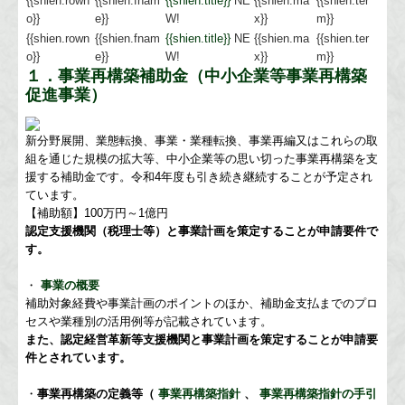
{{shien.rown
{{shien.fnam
{{shien.title}}
NE
{{shien.ma
{{shien.ter
o}}
e}}
W!
x}}
m}}
{{shien.rown
{{shien.fnam
{{shien.title}}
NE
{{shien.ma
{{shien.ter
o}}
e}}
W!
x}}
m}}
１．事業再構築補助金（中小企業等事業再構築
促進事業）
新分野展開、業態転換、事業・業種転換、事業再編又はこれらの取
組を通じた規模の拡大等、中小企業等の思い切った事業再構築を支
援する補助金です。令和4年度も引き続き継続することが予定され
ています。
【補助額】100万円～1億円
認定支援機関（税理士等）と事業計画を策定することが申請要件で
す。
・
事業の概要
補助対象経費や事業計画のポイントのほか、補助金支払までのプロ
セスや業種別の活用例等が記載されています。
また、認定経営革新等支援機関と事業計画を策定することが申請要
件とされています。
・
事業再構築の定義等（
事業再構築指針
、
事業再構築指針の手引