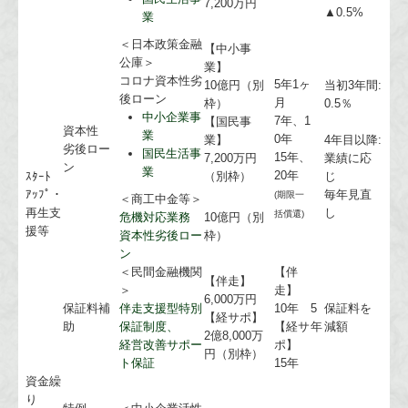
7,200万円
▲0.5%
業
＜日本政策金融
【中小事
公庫＞
業】
コロナ資本性劣
5年1ヶ
10億円（別
当初3年間:
後ローン
月
枠）
0.5％
中小企業事
7年、1
【国民事
資本性
業
0年
業】
4年目以降:
劣後ロー
国民生活事
15年、
7,200万円
業績に応
ン
業
20年
ｽﾀｰﾄ
（別枠）
じ
ｱｯﾌﾟ・
毎年見直
(期限一
＜商工中金等＞
再生支
し
括償還)
危機対応業務
10億円（別
援等
資本性劣後ロー
枠）
ン
＜民間金融機関
【伴
【伴走】
＞
走】
6,000万円
保証料補
伴走支援型特別
10年
5
保証料を
【経サポ】
助
保証制度、
【経サ
年
減額
2億8,000万
経営改善サポー
ポ】
円（別枠）
ト保証
15年
資金繰
り