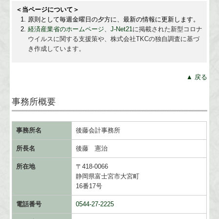
＜当ページについて＞
原則として毎週金曜日の夕方に、最新の情報に更新します。
経済産業省のホームページ
、
J-Net21
に掲載された新型コロナ
ウイルスに関する支援策や、株式会社TKCの独自調査に基づ
き作成しています。
▲ 戻る
事務所概要
事務所名
後藤会計事務所
所長名
後藤 憲治
所在地
〒418-0066
静岡県富士宮市大宮町
16番17号
電話番号
0544-27-2225