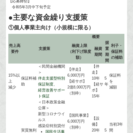
【応募締切】
令和5年3月中下旬予定
●主要な資金繰り支援策
①個人事業主向け（小規模に限る）
概要
据
売上高
融資上限
利子・
支援策
融資
置
要件
（利下げ限度
保証料
期間
期
額）
の補助
間
＜民間金融機関
【伴
【伴走】
＞
走】
15%以
6,000万円
保証料
保証料補
伴走支援型特別
10年
5
上
【経サポ】
を
助
保証制度、
【経サ
年
減少
2億8,000万円
減額
経営改善サポー
ポ】
（別枠）
ト保証
15年
＜日本政策金融
公庫＞
新型コロナウイ
【国民事業】
【設
ルス
6,000万円
備】
当初3年
感染症特別貸付
（別枠）
実質無利
20年
5
間
国民生活事