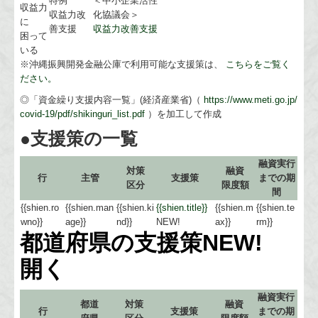
特例
＜中小企業活性
収益力
収益力改
化協議会＞
に
善支援
収益力改善支援
困って
いる
※沖縄振興開発金融公庫で利用可能な支援策は、
こちらをご覧く
ださい。
◎「資金繰り支援内容一覧」(経済産業省)（
https://www.meti.go.jp/
covid-19/pdf/shikinguri_list.pdf
）を加工して作成
●支援策の一覧
融資実行
対策
融資
行
主管
支援策
までの期
区分
限度額
間
{{shien.ro
{{shien.man
{{shien.ki
{{shien.title}}
{{shien.m
{{shien.te
wno}}
age}}
nd}}
NEW!
ax}}
rm}}
都道府県の支援策
NEW!
開く
融資実行
都道
対策
融資
行
支援策
までの期